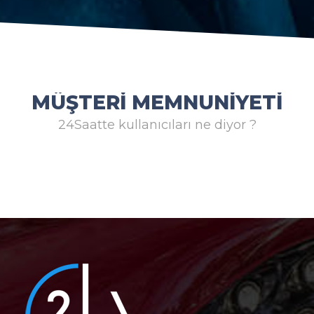
MÜŞTERI MEMNUNIYETI
24Saatte kullanıcıları ne diyor ?